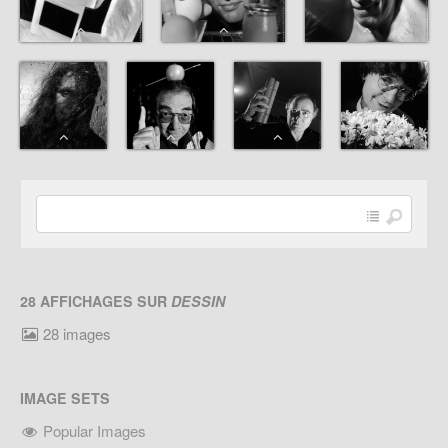
28 AFFICHAGES SUR
DESSIN
28 images
IMAGE SETS
Popular Images