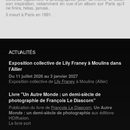
son inspiration, notamment en vue d’un album sur Paris qu’il
ne finira, hélas, jamais.
Il meurt à Paris en 1991.
ACTUALITÉS
Exposition collective de Lily Franey à Moulins dans
l'Allier
Du 11 juillet 2026 au 3 janvier 2027
Exposition collective de
Lily Franey
à Moulins (Allier)
Livre "Un Autre Monde : un demi-siècle de
photographie de François Le Diascorn"
Publication du livre de
François Le Diascorn
,
Un Autre
Monde : un demi-siècle de photographie
aux éditions
HDiffusion.
Le livre sort