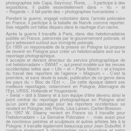
photographes tels Capa, Seymour, Ronis, … Il participe à des
expositions, il publie essentiellement dans « Vu » et
« Regards ». Il fait partie des « photographes humanistes ».
Pendant la guerre, engagé volontaire dans l’armée polonaise
en France, il participe à la bataille de Narvik comme reporter.
Ses négatifs ont hélas disparu dans le naufrage d’un navire.
Après la guerre il travaille à Paris, dans des hebdomadaires
publiés en France, patronnés par le gouvernement polonais, et
qui s’adressent surtout aux immigrés polonais.
En 1950 un responsable de la presse en Pologne lui propose
de revenir en Pologne pour créer un hebdomadaire axé sur le
reportage photographique.
Il accepte et devient directeur du service photographique de
cet hebdomadaire « ŚWIAT », qui prend modèle sur les revues
occidentales telles que « Life » et « Paris Match » et s’inspire
du travail des reporters de l’agence « Magnum » . C’est la
première, et sans doute la seule, publication de ce genre dans
les pays du « Bloc de l’Est », . De cette époque datent ses
meilleurs reportages, notamment en Pologne, Allemagne de
l’Est, URSS, Hollande et Yougoslavie.
« Świat » doit à Slawny et à son équipe d’être devenu ainsi le
point central du reportage photographique en Pologne ainsi
qu’un point de passage pour les reporters occidentaux se
rendant en Pologne, tels Ronis, Lisa Larsen, Cartier-Bresson.
En 1957 W. Slawny revient en France où il travaille pour
l’hebdomadaire « La Semaine Polonaise » , mais aussi pour
de nombreux peintres et sculpteurs et autres artistes liés à la
Pologne. Il travaille également beaucoup pour Jean Dubuffet. Il
continue également à photographier pour lui-même et selon