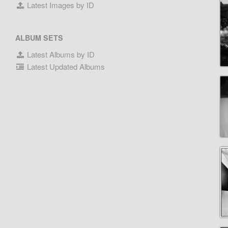
Latest Images by ID
ALBUM SETS
Latest Albums by ID
Latest Updated Albums