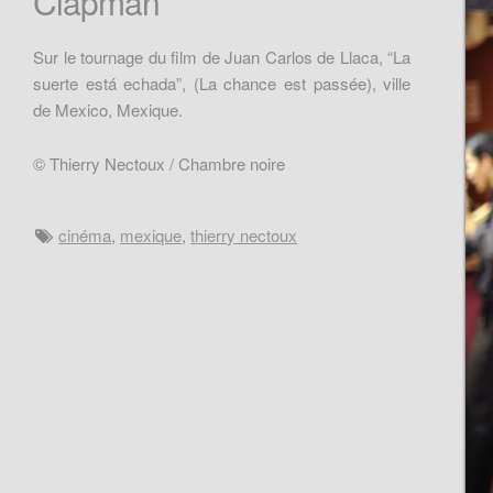
Clapman
Sur le tournage du film de Juan Carlos de Llaca, “La
suerte está echada”, (La chance est passée), ville
de Mexico, Mexique.
© Thierry Nectoux / Chambre noire
cinéma
,
mexique
,
thierry nectoux