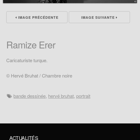
IMAGE PRÉCÉDENTE
IMAGE SUIVANTE
Ramize Erer
Caricaturiste turque.
© Hervé Bruhat / Chambre noire
bande dessinée
,
hervé bruhat
,
portrait
ACTUALITÉS