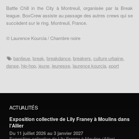
Battle Chill in the City à Montreuil, organisée par la Break
league. BoxCrew assiste au passage des autres crews qui se
succèdent sur le ring. Montreuil, France.
© Laurence Kourcia / Chambre noire
banlieue
,
break
,
breakdance
,
breakers
,
culture urbaine
,
danse
,
hip-hop
,
jeune
,
jeunesse
,
laurence kourcia
,
sport
ACTUALITÉS
Exposition collective de Lily Franey à Moulins dans
l'Allier
Du 11 juillet 2026 au 3 janvier 2027
Exposition collective de
Lily Franey
à Moulins (Allier)