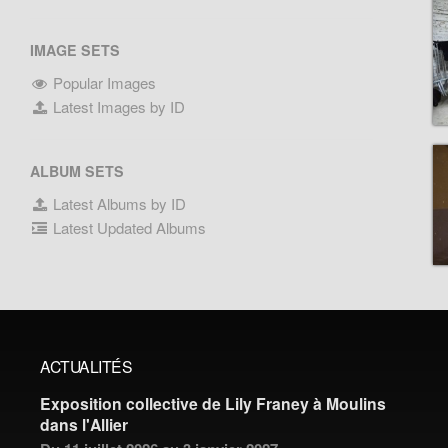
IMAGE SETS
Popular Images
Latest Images by ID
ALBUM SETS
Latest Albums by ID
Latest Updated Albums
ACTUALITÉS
Exposition collective de Lily Franey à Moulins
dans l'Allier