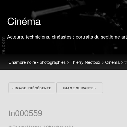
Cinéma
Acteurs, techniciens, cinéastes : portraits du septième art
Chambre noire - photographies
>
Thierry Nectoux
>
Cinéma
>
t
IMAGE PRÉCÉDENTE
IMAGE SUIVANTE
tn000559
© Thierry Nectoux / Chambre noire