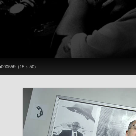
.
n000559
(15 > 50)