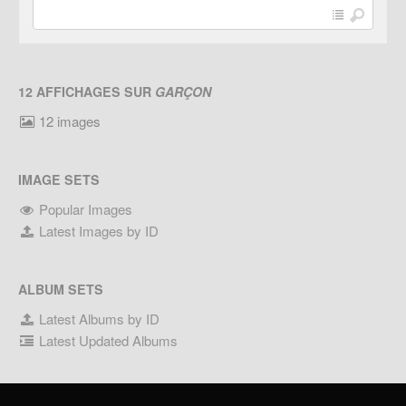
12 AFFICHAGES SUR
GARÇON
12 images
IMAGE SETS
Popular Images
Latest Images by ID
ALBUM SETS
Latest Albums by ID
Latest Updated Albums