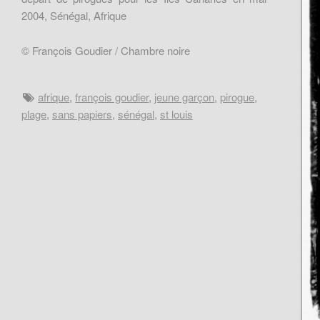
2004, Sénégal, Afrique
© François Goudier / Chambre noire
afrique
,
françois goudier
,
jeune garçon
,
pirogue
,
plage
,
sans papiers
,
sénégal
,
st louis