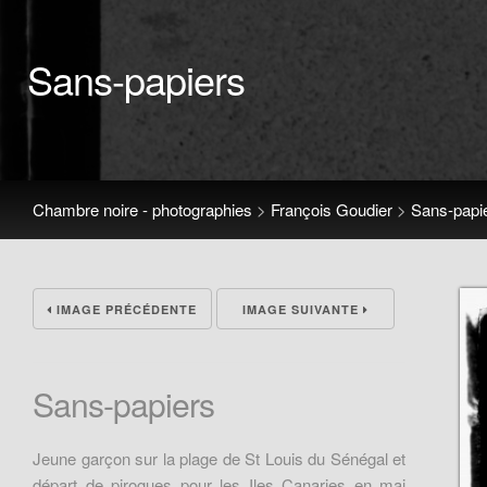
Sans-papiers
Chambre noire - photographies
>
François Goudier
>
Sans-papi
IMAGE PRÉCÉDENTE
IMAGE SUIVANTE
Sans-papiers
Jeune garçon sur la plage de St Louis du Sénégal et
départ de pirogues pour les Iles Canaries en mai