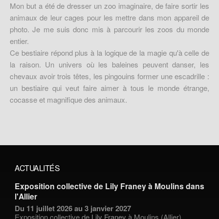
Mon but a été de dresser un zoo imaginaire, de faire sortir les
animaux de leur cages pour les mettre dans mon appareil de
photo. Je me suis donc mis à parcourir les zoos du monde
entier.
Ce bestiaire répond plus à la logique de la magie qu'à celle de
la raison. Un univers où les baleines peuvent danser, les
chevaux avoir trois têtes, les pingouins former une escadrille :
un bestiaire qui veut faire aimer à tous le monde étrange,
cocasse et magnifique des animaux.
ACTUALITÉS
Exposition collective de Lily Franey à Moulins dans
l'Allier
Du 11 juillet 2026 au 3 janvier 2027
Exposition collective de
Lily Franey
à Moulins (Allier)