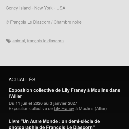
Coney Island - New York - USA
© François Le Diascorn / Chambre noire
animal
,
françois le diascorn
ACTUALITÉS
Exposition collective de Lily Franey à Moulins dans
l'Allier
Du 11 juillet 2026 au 3 janvier 2027
Exposition collective de
Lily Franey
à Moulins (Allier)
Livre "Un Autre Monde : un demi-siècle de
photographie de François Le Diascorn"