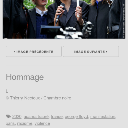
IMAGE PRÉCÉDENTE
IMAGE SUIVANTE
Hommage
L
© Thierry Nectoux / Chambre noire
2020
,
adama traoré
,
france
,
george floyd
,
manifestation
,
paris
,
racisme
,
violence