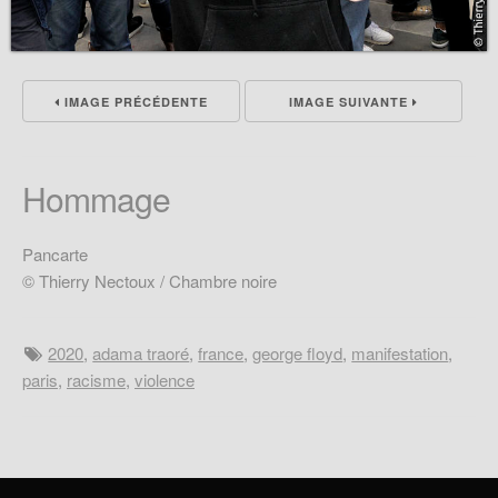
IMAGE PRÉCÉDENTE
IMAGE SUIVANTE
Hommage
Pancarte
© Thierry Nectoux / Chambre noire
2020
,
adama traoré
,
france
,
george floyd
,
manifestation
,
paris
,
racisme
,
violence