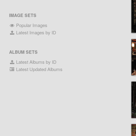
IMAGE SETS
Popular Images
Latest Images by ID
ALBUM SETS
Latest Albums by ID
Latest Updated Albums