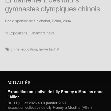
gymnastes olympiques chinois
École sportive de Shichahai, Pékin, 2004
© Expositions / Chambre noire
chine
,
education
,
hervé bruhat
ACTUALITÉS
Exposition collective de Lily Franey à Moulins dans
l'Allier
Du 11 juillet 2026 au 3 janvier 2027
Exposition collective de
Lily Franey
à Moulins (Allier)