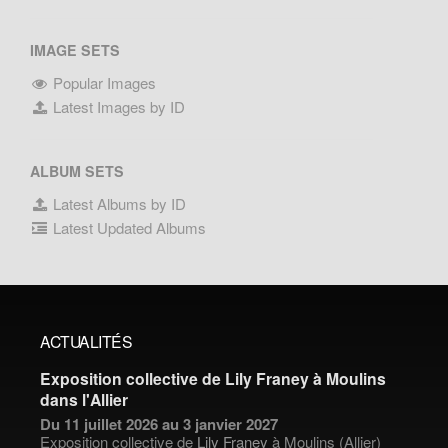
IMAGE SETS
Popular Images
Latest Images by ID
ALBUM SETS
Latest Albums by ID
Latest Updated Albums
ACTUALITÉS
Exposition collective de Lily Franey à Moulins
dans l'Allier
Du 11 juillet 2026 au 3 janvier 2027
Exposition collective de
Lily Franey
à Moulins (Allier)