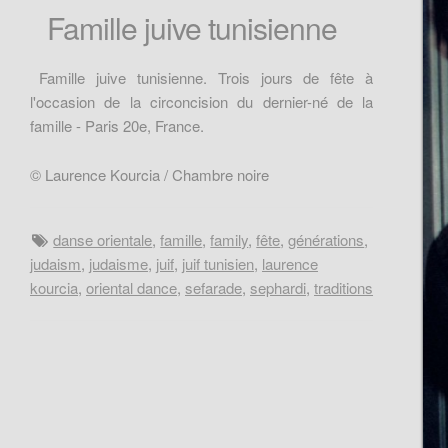
Famille juive tunisienne
Famille juive tunisienne. Trois jours de fête à
l'occasion de la circoncision du dernier-né de la
famille - Paris 20e, France.
© Laurence Kourcia / Chambre noire
danse orientale
,
famille
,
family
,
fête
,
générations
,
judaism
,
judaisme
,
juif
,
juif tunisien
,
laurence
kourcia
,
oriental dance
,
sefarade
,
sephardi
,
traditions