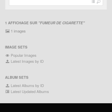
1 AFFICHAGE SUR
"FUMEUR DE CIGARETTE"
1 images
IMAGE SETS
Popular Images
Latest Images by ID
ALBUM SETS
Latest Albums by ID
Latest Updated Albums