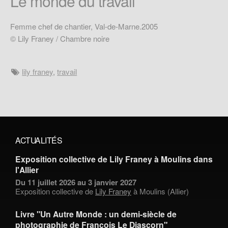
Le monde du travail
Femme chef de chantier, Val-de-Marne.2005
© Lily Franey / Chambre noire
lily franey
,
travail
ACTUALITÉS
Exposition collective de Lily Franey à Moulins dans
l'Allier
Du 11 juillet 2026 au 3 janvier 2027
Exposition collective de
Lily Franey
à Moulins (Allier)
Livre "Un Autre Monde : un demi-siècle de
photographie de François Le Diascorn"