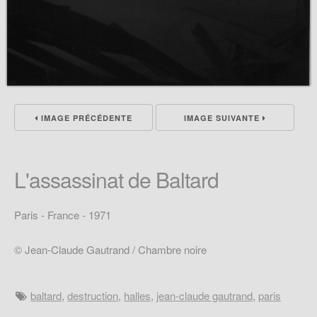
IMAGE PRÉCÉDENTE
IMAGE SUIVANTE
L'assassinat de Baltard
Paris - France - 1971
© Jean-Claude Gautrand / Chambre noire
baltard
,
destruction
,
halles
,
jean-claude gautrand
,
paris