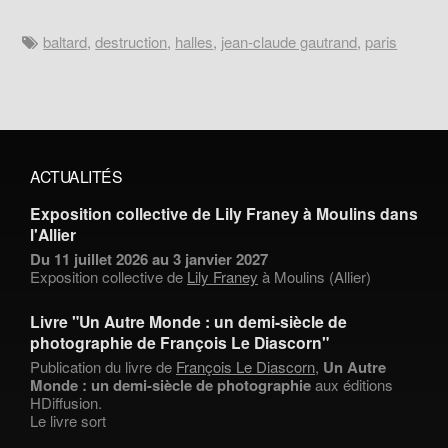
baltard
,
destruction
,
halles
,
jean-claude gautrand
,
paris
ACTUALITÉS
Exposition collective de Lily Franey à Moulins dans
l'Allier
Du 11 juillet 2026 au 3 janvier 2027
Exposition collective de
Lily Franey
à Moulins (Allier)
Livre "Un Autre Monde : un demi-siècle de
photographie de François Le Diascorn"
Publication du livre de
François Le Diascorn
,
Un Autre
Monde : un demi-siècle de photographie
aux éditions
HDiffusion.
Le livre sort