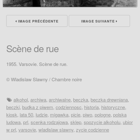
IMAGE PRÉCÉDENTE
IMAGE SUIVANTE
Scène de rue
1955. Varsovie. Scène de rue.
© Wladislaw Slawny / Chambre noire
alkohol
,
archiwa
,
archiwalne
,
beczka
,
beczka drewniana
,
beczki
,
budka z piwem
,
codziennosc
,
historia
,
historyczne
,
kiosk
,
lata 50
,
ludzie
,
migawka
,
picie
,
piwo
,
pologne
,
polska
ludowa
,
prl
,
scenka rodzajowa
,
sklep
,
spozycie alkoholu
,
ubior
w prl
,
varsovie
,
wladislaw slawny
,
zycie codzienne