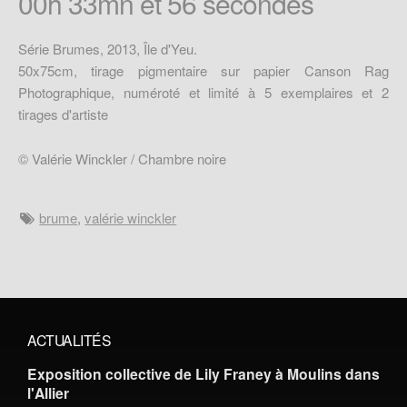
00h 33mn et 56 secondes
Série Brumes, 2013, Île d'Yeu.
50x75cm, tirage pigmentaire sur papier Canson Rag
Photographique, numéroté et limité à 5 exemplaires et 2
tirages d'artiste
© Valérie Winckler / Chambre noire
brume
,
valérie winckler
ACTUALITÉS
Exposition collective de Lily Franey à Moulins dans
l'Allier