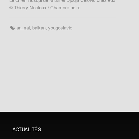
© Thierry Nectoux / Chambre noire
animal
,
balkan
,
yougoslavie
ACTUALITÉS