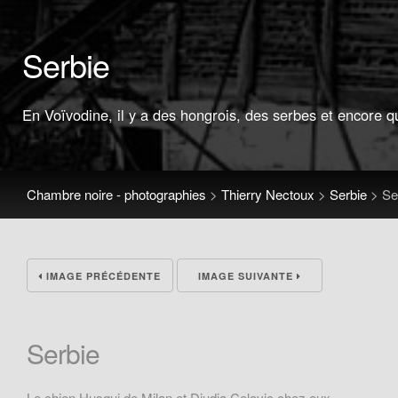
Serbie
En Voïvodine, il y a des hongrois, des serbes et encore q
Chambre noire - photographies
>
Thierry Nectoux
>
Serbie
>
Se
IMAGE PRÉCÉDENTE
IMAGE SUIVANTE
Serbie
Le chien Husqui de Milan et Djudja Celovic chez eux