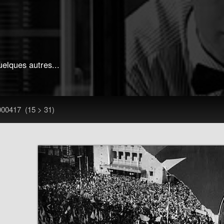
uelques autres...
000417
(15 > 31)