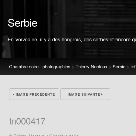
Serbie
En Voïvodine, il y a des hongrois, des serbes et encore q
Chambre noire - photographies
>
Thierry Nectoux
>
Serbie
>
tn
IMAGE PRÉCÉDENTE
IMAGE SUIVANTE
tn000417
© Thierry Nectoux / Chambre noire