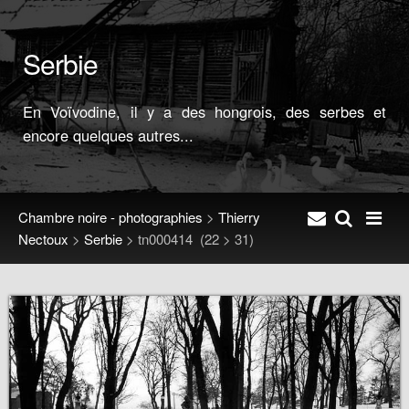
Serbie
En Voïvodine, il y a des hongrois, des serbes et
encore quelques autres...
Chambre noire - photographies
>
Thierry
Nectoux
>
Serbie
>
tn000414
(22 > 31)