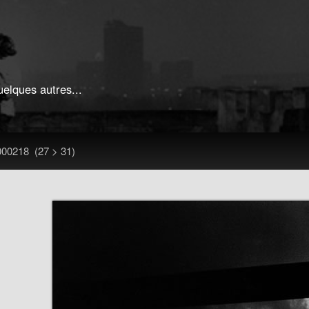
uelques autres...
000218
(27 > 31)