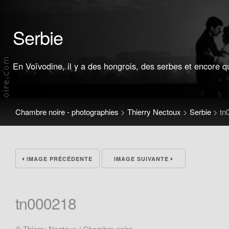
Serbie
En Voïvodine, il y a des hongrois, des serbes et encore q
Chambre noire - photographies
>
Thierry Nectoux
>
Serbie
>
tn
IMAGE PRÉCÉDENTE
IMAGE SUIVANTE
tn000218
© Thierry Nectoux / Chambre noire