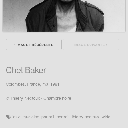
IMAGE PRÉCÉDENTE
IMAGE SUIVANTE
Chet Baker
Colombes, France, mai 1981
© Thierry Nectoux / Chambre noire
jazz
,
musicien
,
portrait
,
portrait
,
thierry nectoux
,
wide