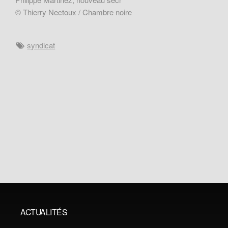
© Thierry Nectoux / Chambre noire
syndicat
ACTUALITÉS