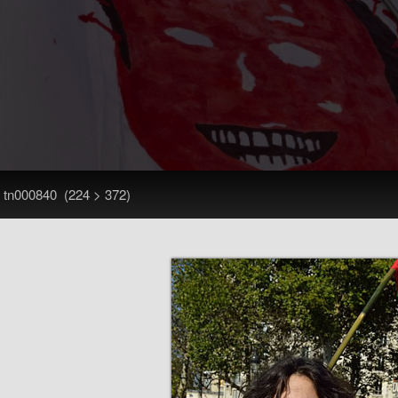
>
tn000840
(224 > 372)