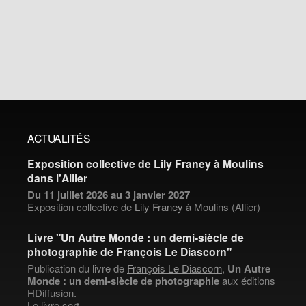
ACTUALITÉS
Exposition collective de Lily Franey à Moulins
dans l'Allier
Du 11 juillet 2026 au 3 janvier 2027
Exposition collective de
Lily Franey
à Moulins (Allier)
Livre "Un Autre Monde : un demi-siècle de
photographie de François Le Diascorn"
Publication du livre de
François Le Diascorn
,
Un Autre
Monde : un demi-siècle de photographie
aux éditions
HDiffusion.
Le livre sort