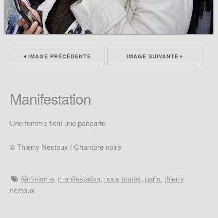
IMAGE PRÉCÉDENTE
IMAGE SUIVANTE
Manifestation
Une femme tient une pancarte
© Thierry Nectoux / Chambre noire
féminisme
,
manifestation
,
nous toutes
,
paris
,
thierry
nectoux