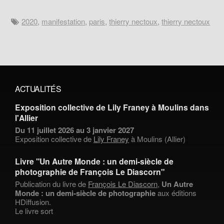
2020
,
manifestation
,
paris
,
thierry nectoux
,
thierry nectoux
ACTUALITÉS
Exposition collective de Lily Franey à Moulins dans
l'Allier
Du 11 juillet 2026 au 3 janvier 2027
Exposition collective de
Lily Franey
à Moulins (Allier)
Livre "Un Autre Monde : un demi-siècle de
photographie de François Le Diascorn"
Publication du livre de
François Le Diascorn
,
Un Autre
Monde : un demi-siècle de photographie
aux éditions
HDiffusion.
Le livre sort