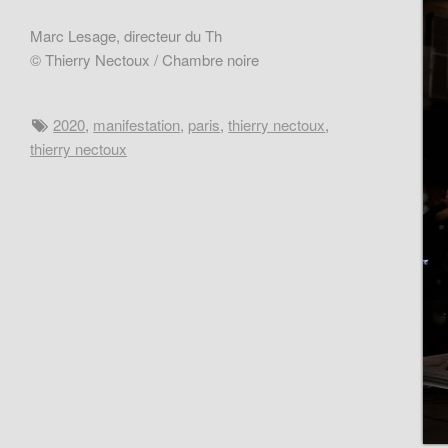
Marc Lesage, directeur du Th
© Thierry Nectoux / Chambre noire
2020
,
manifestation
,
paris
,
thierry nectoux
,
thierry nectoux