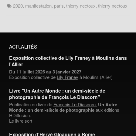
2020
,
manifestation
,
paris
,
thierry nectoux
,
thierry nectoux
ACTUALITÉS
Exposition collective de Lily Franey à Moulins dans
l'Allier
Du 11 juillet 2026 au 3 janvier 2027
Exposition collective de
Lily Franey
à Moulins (Allier)
Livre "Un Autre Monde : un demi-siècle de
photographie de François Le Diascorn"
Publication du livre de
François Le Diascorn
,
Un Autre
Monde : un demi-siècle de photographie
aux éditions
HDiffusion.
Le livre sort
Exposition d'Hervé Gloaguen à Rome