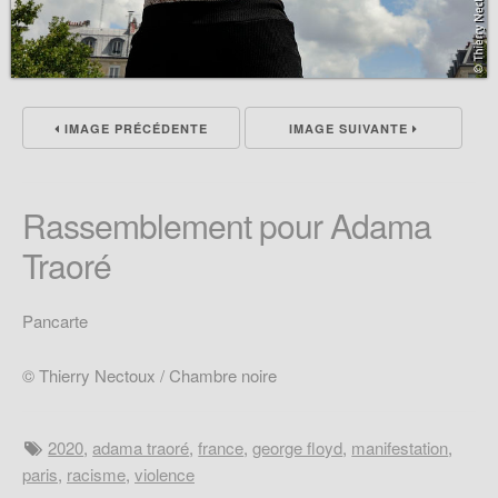
IMAGE PRÉCÉDENTE
IMAGE SUIVANTE
Rassemblement pour Adama
Traoré
Pancarte
© Thierry Nectoux / Chambre noire
2020
,
adama traoré
,
france
,
george floyd
,
manifestation
,
paris
,
racisme
,
violence