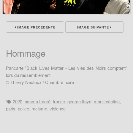
IMAGE PRÉCÉDENTE
IMAGE SUIVANTE
Hommage
Pancarte "Black Lives Matter - Les vies des Noirs comptent"
lors du rassemblement
© Thierry Nectoux / Chambre noire
2020
,
adama traoré
,
france
,
george floyd
,
manifestation
,
paris
,
police
,
racisme
,
violence