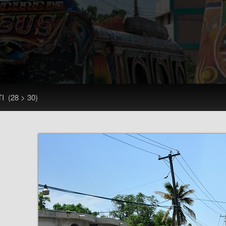
TI
(28 > 30)