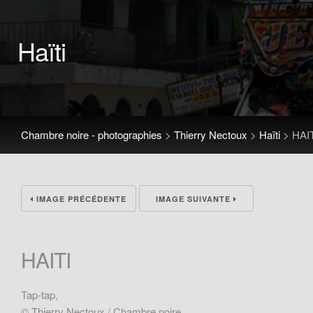
Haïti
Chambre noire - photographies
>
Thierry Nectoux
>
Haïti
>
HAI
IMAGE PRÉCÉDENTE
IMAGE SUIVANTE
HAITI
Tap-tap,
© Thierry Nectoux / Chambre noire