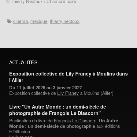
© Thierry Nectoux / Chambre noire
cinéma
,
mexique
,
thierry nectoux
ACTUALITÉS
Exposition collective de Lily Franey à Moulins dans
l'Allier
Du 11 juillet 2026 au 3 janvier 2027
Exposition collective de
Lily Franey
à Moulins (Allier)
Livre "Un Autre Monde : un demi-siècle de
photographie de François Le Diascorn"
Publication du livre de
François Le Diascorn
,
Un Autre
Monde : un demi-siècle de photographie
aux éditions
HDiffusion.
Le livre sort