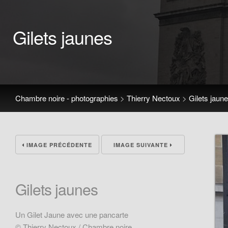
Gilets jaunes
Chambre noire - photographies
>
Thierry Nectoux
>
Gilets jaun
IMAGE PRÉCÉDENTE
IMAGE SUIVANTE
Gilets jaunes
Un Gilet Jaune avec une pancarte
© Thierry Nectoux / Chambre noire