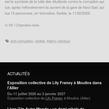
est le symbole de la lutte des étudiants contre la corruption qui
tue, après l'effondrement du auvent de la gare de Novi Sad, qui
tua 15 personnes, en Voivodine, Serbie, le 11/02/2025.
© Vif / Chambre noire
anti-corruption
,
serbie
,
thierry nectoux
ACTUALITÉS
Exposition collective de Lily Franey à Moulins dans
l'Allier
Du 11 juillet 2026 au 3 janvier 2027
Exposition collective de
Lily Franey
à Moulins (Allier)
Livre "Un Autre Monde : un demi-siècle de