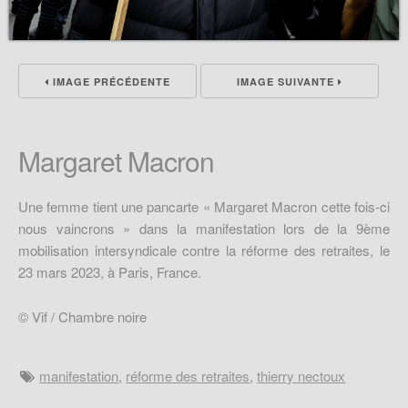
IMAGE PRÉCÉDENTE
IMAGE SUIVANTE
Margaret Macron
Une femme tient une pancarte « Margaret Macron cette fois-ci
nous vaincrons » dans la manifestation lors de la 9ème
mobilisation intersyndicale contre la réforme des retraites, le
23 mars 2023, à Paris, France.
© Vif / Chambre noire
manifestation
,
réforme des retraites
,
thierry nectoux