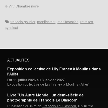
© Vif / Chambre noire
françois goudier
,
manifestant
,
manifestation
,
retraites
,
syndicat
ACTUALITÉS
Exposition collective de Lily Franey à Moulins dans
l'Allier
Du 11 juillet 2026 au 3 janvier 2027
Exposition collective de
Lily Franey
à Moulins (Allier)
Livre "Un Autre Monde : un demi-siècle de
photographie de François Le Diascorn"
Publication du livre de
François Le Diascorn
,
Un Autre