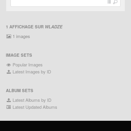
1 AFFICHAGE SUR
WLADZE
1 images
IMAGE SETS
Popular Images
Latest Images by ID
ALBUM SETS
Latest Albums by ID
Latest Updated Albums