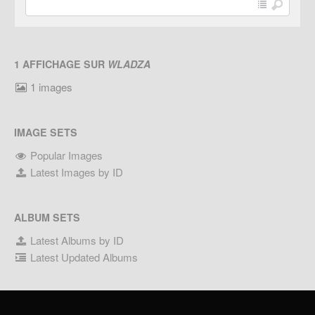
1 AFFICHAGE SUR
WLADZA
1 images
IMAGE SETS
Popular Images
Latest Images by ID
ALBUM SETS
Latest Albums by ID
Latest Updated Albums