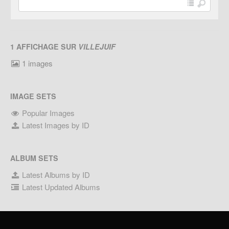
1 AFFICHAGE SUR
VILLEJUIF
1 images
IMAGE SETS
Popular Images
Latest Images by ID
ALBUM SETS
Latest Albums by ID
Latest Updated Albums