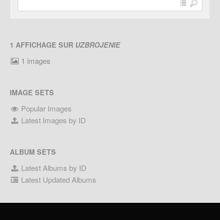
1 AFFICHAGE SUR
UZBROJENIE
1 images
IMAGE SETS
Popular Images
Latest Images by ID
ALBUM SETS
Latest Albums by ID
Latest Updated Albums