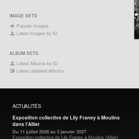
IMAGE SETS
Popular Images
Latest Images by ID
ALBUM SETS
Latest Albums by ID
Latest Updated Albums
ACTUALITÉS
Exposition collective de Lily Franey à Moulins
dans l'Allier
Du 11 juillet 2026 au 3 janvier 2027
Exposition collective de
Lily Franey
à Moulins (Allier)