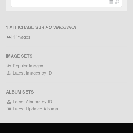
1 AFFICHAGE SUR
POTANCOWKA
1 images
IMAGE SETS
Popular Images
Latest Images by ID
ALBUM SETS
Latest Albums by ID
Latest Updated Albums