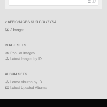
2 AFFICHAGES SUR
POLITYKA
2 images
IMAGE SETS
Popular Images
Latest Images by ID
ALBUM SETS
Latest Albums by ID
Latest Updated Albums